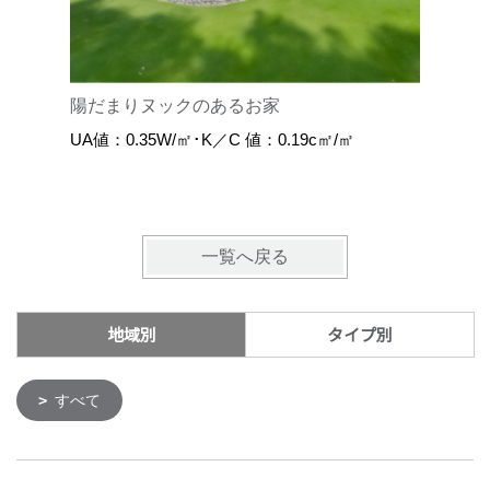
陽だまりヌックのあるお家
庭へつな
UA値：0.35W/㎡･K／C 値：0.19c㎡/㎡
UA値：0.
一覧へ戻る
地域別
タイプ別
すべて