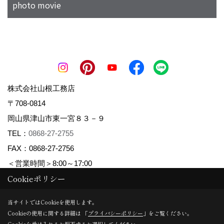
photo movie
株式会社山根工務店
〒708-0814
岡山県津山市東一宮８３－９
TEL：
0868-27-2755
FAX：0868-27-2756
＜営業時間＞8:00～17:00
Cookieポリシー
Copyright (c) Yamane Koumuten. All Rights Reserved.
当サイトではCookieを使用します。
Cookieの使用に関する詳細は 「
プライバシーポリシー
」をご覧ください。
Produced by
ゴデスクリエイト