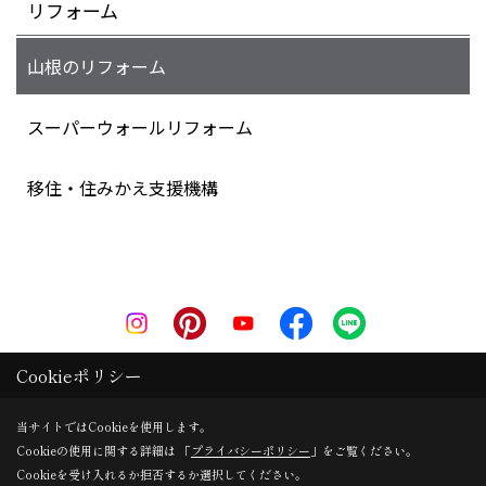
リフォーム
山根のリフォーム
スーパーウォールリフォーム
移住・住みかえ支援機構
株式会社山根工務店
Cookieポリシー
〒708-0814
当サイトではCookieを使用します。
岡山県津山市東一宮８３－９
Cookieの使用に関する詳細は 「
プライバシーポリシー
」をご覧ください。
TEL：
0868-27-2755
Cookieを受け入れるか拒否するか選択してください。